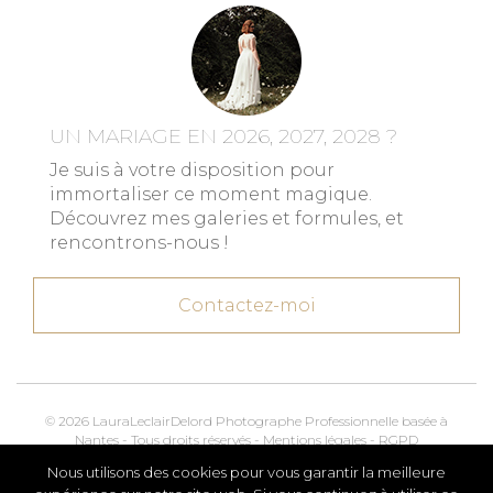
UN MARIAGE EN 2026, 2027, 2028 ?
Je suis à votre disposition pour
immortaliser ce moment magique.
Découvrez mes galeries et formules, et
rencontrons-nous !
Contactez-moi
© 2026 LauraLeclairDelord Photographe Professionnelle basée à
Nantes - Tous droits réservés -
Mentions légales
-
RGPD
Nous utilisons des cookies pour vous garantir la meilleure
Kroox.io
Marketing, Creative & Digital