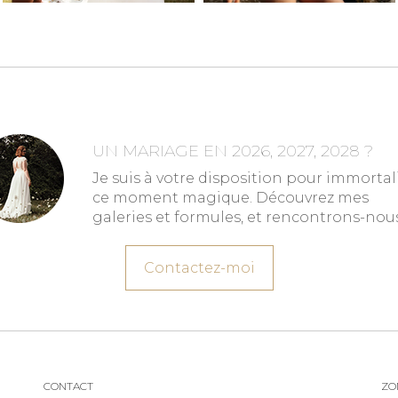
UN MARIAGE EN 2026, 2027, 2028 ?
Je suis à votre disposition pour immortal
ce moment magique. Découvrez mes
galeries et formules, et rencontrons-nous
Contactez-moi
CONTACT
ZO