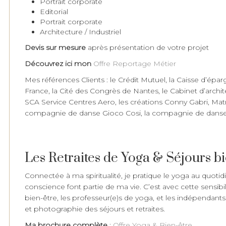
Portrait corporate
Editorial
Portrait corporate
Architecture / Industriel
D
evis sur mesure
après présentation de votre projet
Découvrez ici mon
Offre Reportage Métier
Mes références Clients : le Crédit Mutuel, la Caisse d’ép
France, la Cité des Congrès de Nantes, le Cabinet d’archit
SCA Service Centres Aero, les créations Conny Gabri, Matr
compagnie de danse Gioco Cosi, la compagnie de danse 
Les Retraites de Yoga & Séjours bi
Connectée à ma spiritualité, je pratique le yoga au quoti
conscience font partie de ma vie. C’est avec cette sensib
bien-être, les professeur(e)s de yoga, et les indépendant
et photographie des séjours et retraites.
Ma brochure complète
:
Offre Yoga & Bien-être