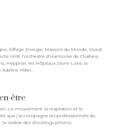
argne, Eiffage Energie, Maisons du Monde, Ouest
ecte IAIB, l’orchestre d’Harmonie de Challans,
is, Heppner, les Hôpitaux Sèvre-Loire, la
Adeline Miller…
en-être
dien. Le mouvement, la respiration et la
ilité que j’accompagne les professionnels du
s. Je réalise des shootings photos