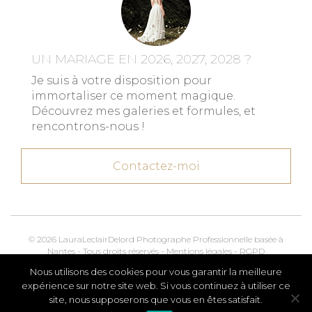
UN MARIAGE EN 2026, 2027, 2028 ?
Je suis à votre disposition pour
immortaliser ce moment magique.
Découvrez mes galeries et formules, et
rencontrons-nous !
Contactez-moi
© 2026 LauraLeclairDelord Photographe Professionnelle basée à
Nantes - Tous droits réservés -
Mentions légales
-
RGPD
Nous utilisons des cookies pour vous garantir la meilleure
Kroox.io
Marketing, Creative & Digital
expérience sur notre site web. Si vous continuez à utiliser ce
site, nous supposerons que vous en êtes satisfait.