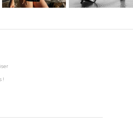
iser
 !