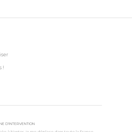
iser
 !
NE D’INTERVENTION
sée à Nantes, je me déplace dans toute la France,