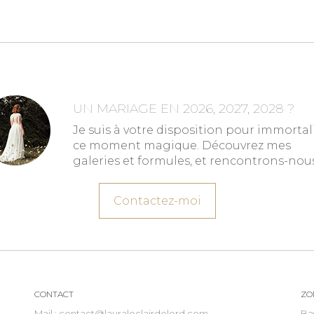
UN MARIAGE EN 2026, 2027, 2028 ?
Je suis à votre disposition pour immortal
ce moment magique. Découvrez mes
galeries et formules, et rencontrons-nous
Contactez-moi
CONTACT
ZO
Mail :
contact@lauraleclairdelord.com
Ba