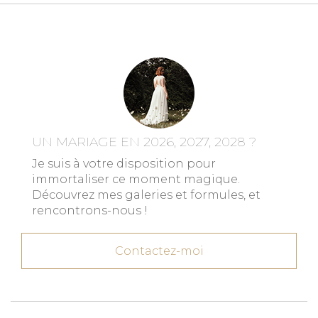
UN MARIAGE EN 2026, 2027, 2028 ?
Je suis à votre disposition pour
immortaliser ce moment magique.
Découvrez mes galeries et formules, et
rencontrons-nous !
Contactez-moi