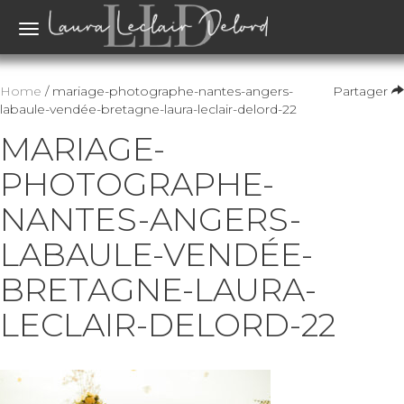
Toggle
navigation
Home
/ mariage-photographe-nantes-angers-
Partager
labaule-vendée-bretagne-laura-leclair-delord-22
MARIAGE-
PHOTOGRAPHE-
NANTES-ANGERS-
LABAULE-VENDÉE-
BRETAGNE-LAURA-
LECLAIR-DELORD-22