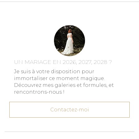
UN MARIAGE EN 2026, 2027, 2028 ?
Je suis à votre disposition pour
immortaliser ce moment magique.
Découvrez mes galeries et formules, et
rencontrons-nous !
Contactez-moi