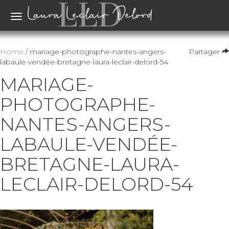
Toggle
navigation
Home
/ mariage-photographe-nantes-angers-
Partager
labaule-vendée-bretagne-laura-leclair-delord-54
MARIAGE-
PHOTOGRAPHE-
NANTES-ANGERS-
LABAULE-VENDÉE-
BRETAGNE-LAURA-
LECLAIR-DELORD-54