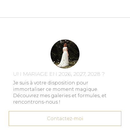
UN MARIAGE EN 2026, 2027, 2028 ?
Je suis à votre disposition pour
immortaliser ce moment magique.
Découvrez mes galeries et formules, et
rencontrons-nous !
Contactez-moi