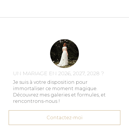
UN MARIAGE EN 2026, 2027, 2028 ?
Je suis à votre disposition pour
immortaliser ce moment magique.
Découvrez mes galeries et formules, et
rencontrons-nous !
Contactez-moi