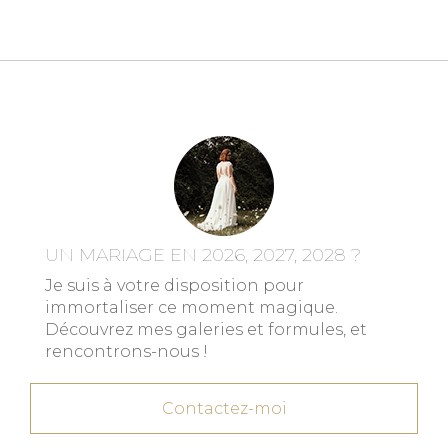
UN MARIAGE EN 2026, 2027, 2028 ?
Je suis à votre disposition pour
immortaliser ce moment magique.
Découvrez mes galeries et formules, et
rencontrons-nous !
Contactez-moi