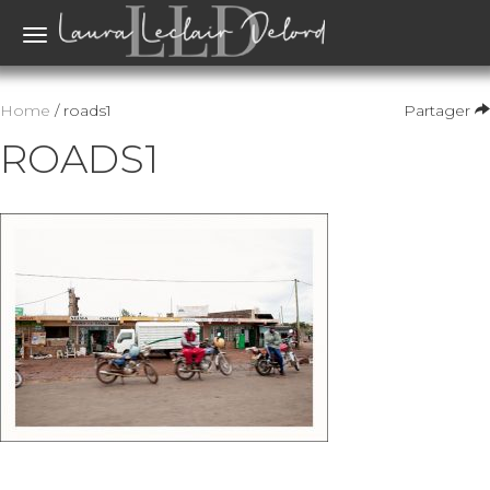
Toggle
navigation
Home
/ roads1
Partager
ROADS1