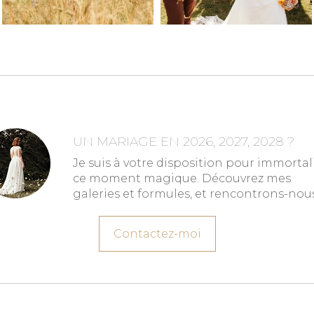
UN MARIAGE EN 2026, 2027, 2028 ?
Je suis à votre disposition pour immortal
ce moment magique. Découvrez mes
galeries et formules, et rencontrons-nous
Contactez-moi