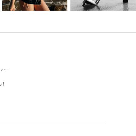
iser
 !