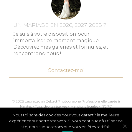
UN MARIAGE EN 2026, 2027, 2028 ?
Je suis à votre disposition pour
immortaliser ce moment magique.
Découvrez mes galeries et formules, et
rencontrons-nous !
Contactez-moi
© 2026 LauraLeclairDelord Photographe Professionnelle basée à
Nantes - Tous droits réservés -
Mentions légales
-
RGPD
Nous utilisons des cookies pour vous garantir la meilleure
Kroox.io
Marketing, Creative & Digital
expérience sur notre site web. Si vous continuez à utiliser ce
site, nous supposerons que vous en êtes satisfait.