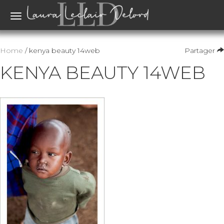
Toggle
navigation
Home
/ kenya beauty 14web
Partager
KENYA BEAUTY 14WEB