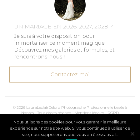
UN MARIAGE EN 2026, 2027, 2028 ?
Je suis à votre disposition pour
immortaliser ce moment magique.
Découvrez mes galeries et formules, et
rencontrons-nous !
Contactez-moi
© 2026 LauraLeclairDelord Photographe Professionnelle basée à
Nantes - Tous droits réservés -
Mentions légales
-
RGPD
Nous utilisons des cookies pour vous garantir la meilleure
Kroox.io
Marketing, Creative & Digital
expérience sur notre site web. Si vous continuez à utiliser ce
site, nous supposerons que vous en êtes satisfait.