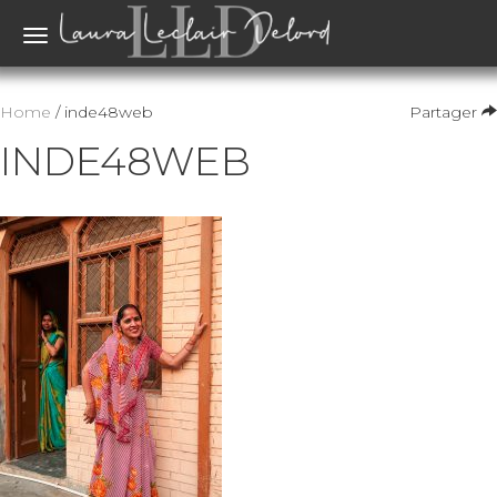
Toggle
navigation
Home
/ inde48web
Partager
INDE48WEB