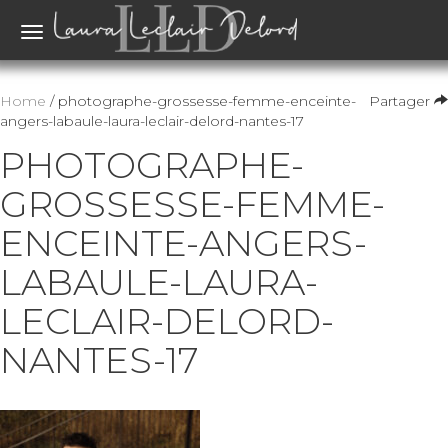
Toggle
navigation
Home
/ photographe-grossesse-femme-enceinte-
Partager
angers-labaule-laura-leclair-delord-nantes-17
PHOTOGRAPHE-
GROSSESSE-FEMME-
ENCEINTE-ANGERS-
LABAULE-LAURA-
LECLAIR-DELORD-
NANTES-17