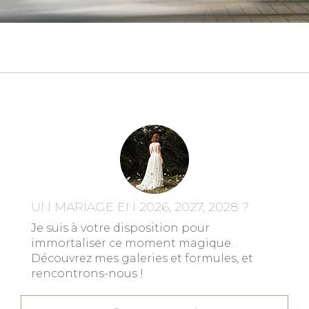
UN MARIAGE EN 2026, 2027, 2028 ?
Je suis à votre disposition pour
immortaliser ce moment magique.
Découvrez mes galeries et formules, et
rencontrons-nous !