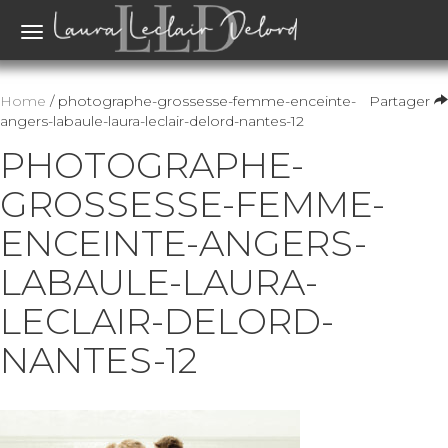
Toggle
navigation
Home
/ photographe-grossesse-femme-enceinte-
Partager
angers-labaule-laura-leclair-delord-nantes-12
PHOTOGRAPHE-
GROSSESSE-FEMME-
ENCEINTE-ANGERS-
LABAULE-LAURA-
LECLAIR-DELORD-
NANTES-12