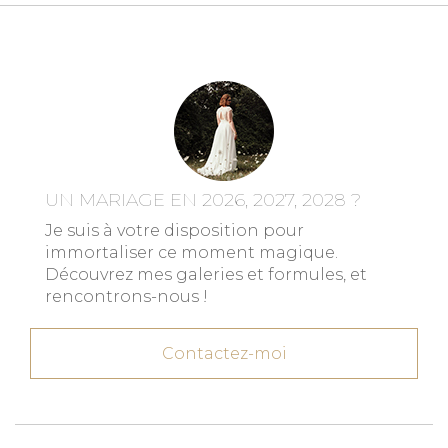
UN MARIAGE EN 2026, 2027, 2028 ?
Je suis à votre disposition pour
immortaliser ce moment magique.
Découvrez mes galeries et formules, et
rencontrons-nous !
Contactez-moi