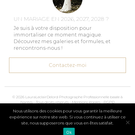
UN MARIAGE EN 2026, 2027, 2028 ?
Je suis à votre disposition pour
immortaliser ce moment magique.
Découvrez mes galeries et formules, et
rencontrons-nous !
Contactez-moi
© 2026 LauraLeclairDelord Photographe Professionnelle basée à
Nantes - Tous droits réservés -
Mentions légales
-
RGPD
Nous utilisons des cookies pour vous garantir la meilleure
Kroox.io
Marketing, Creative & Digital
expérience sur notre site web. Si vous continuez à utiliser ce
site, nous supposerons que vous en êtes satisfait.
Ok