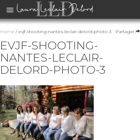
Toggle
navigation
Home
/ evjf-shooting-nantes-leclair-delord-photo-3
Partager
EVJF-SHOOTING-
NANTES-LECLAIR-
DELORD-PHOTO-3