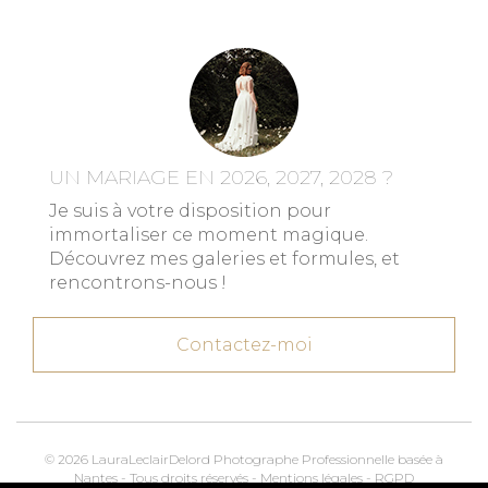
UN MARIAGE EN 2026, 2027, 2028 ?
Je suis à votre disposition pour
immortaliser ce moment magique.
Découvrez mes galeries et formules, et
rencontrons-nous !
Contactez-moi
© 2026 LauraLeclairDelord Photographe Professionnelle basée à
Nantes - Tous droits réservés -
Mentions légales
-
RGPD