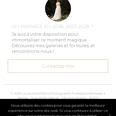
UN MARIAGE EN 2026, 2027, 2028 ?
Je suis à votre disposition pour
immortaliser ce moment magique.
Découvrez mes galeries et formules, et
rencontrons-nous !
Contactez-moi
© 2026 LauraLeclairDelord Photographe Professionnelle basée à
Nantes - Tous droits réservés -
Mentions légales
-
RGPD
Nous utilisons des cookies pour vous garantir la meilleure
Kroox.io
Marketing, Creative & Digital
expérience sur notre site web. Si vous continuez à utiliser ce
site, nous supposerons que vous en êtes satisfait.