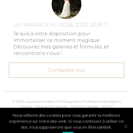
UN MARIAGE EN 2026, 2027, 2028 ?
Je suis à votre disposition pour
immortaliser ce moment magique.
Découvrez mes galeries et formules, et
rencontrons-nous !
Contactez-moi
© 2026 LauraLeclairDelord Photographe Professionnelle basée à
Nantes - Tous droits réservés -
Mentions légales
-
RGPD
Nous utilisons des cookies pour vous garantir la meilleure
Kroox.io
Marketing, Creative & Digital
expérience sur notre site web. Si vous continuez à utiliser ce
site, nous supposerons que vous en êtes satisfait.