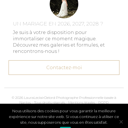
UN MARIAGE EN 2026, 2027, 2028 ?
Je suis à votre disposition pour
immortaliser ce moment magique.
Découvrez mes galeries et formules, et
rencontrons-nous !
Contactez-moi
© 2026 LauraLeclairDelord Photographe Professionnelle basée à
Nantes - Tous droits réservés -
Mentions légales
-
RGPD
Nous utilisons des cookies pour vous garantir la meilleure
Kroox.io
Marketing, Creative & Digital
expérience sur notre site web. Si vous continuez à utiliser ce
site, nous supposerons que vous en êtes satisfait.