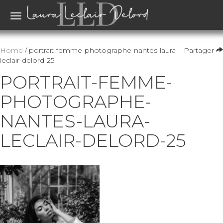
Toggle
navigation
Home
/ portrait-femme-photographe-nantes-laura-
Partager
leclair-delord-25
PORTRAIT-FEMME-
PHOTOGRAPHE-
NANTES-LAURA-
LECLAIR-DELORD-25