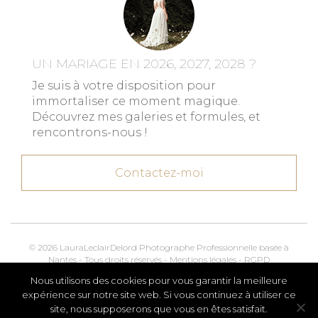
UN MARIAGE EN 2026, 2027, 2028 ?
Je suis à votre disposition pour
immortaliser ce moment magique.
Découvrez mes galeries et formules, et
rencontrons-nous !
Contactez-moi
© 2026 LauraLeclairDelord Photographe Professionnelle basée à
Nantes - Tous droits réservés -
Mentions légales
-
RGPD
Nous utilisons des cookies pour vous garantir la meilleure
Kroox.io
Marketing, Creative & Digital
expérience sur notre site web. Si vous continuez à utiliser ce
site, nous supposerons que vous en êtes satisfait.