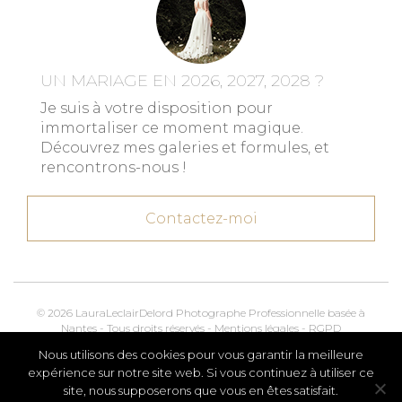
UN MARIAGE EN 2026, 2027, 2028 ?
Je suis à votre disposition pour
immortaliser ce moment magique.
Découvrez mes galeries et formules, et
rencontrons-nous !
Contactez-moi
© 2026 LauraLeclairDelord Photographe Professionnelle basée à
Nantes - Tous droits réservés -
Mentions légales
-
RGPD
Nous utilisons des cookies pour vous garantir la meilleure
Kroox.io
Marketing, Creative & Digital
expérience sur notre site web. Si vous continuez à utiliser ce
site, nous supposerons que vous en êtes satisfait.