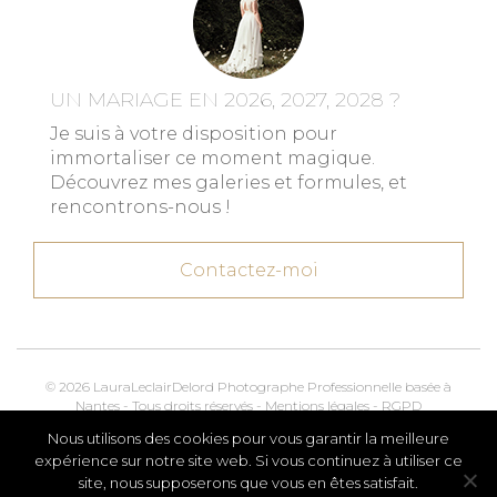
UN MARIAGE EN 2026, 2027, 2028 ?
Je suis à votre disposition pour
immortaliser ce moment magique.
Découvrez mes galeries et formules, et
rencontrons-nous !
Contactez-moi
© 2026 LauraLeclairDelord Photographe Professionnelle basée à
Nantes - Tous droits réservés -
Mentions légales
-
RGPD
Nous utilisons des cookies pour vous garantir la meilleure
Kroox.io
Marketing, Creative & Digital
expérience sur notre site web. Si vous continuez à utiliser ce
site, nous supposerons que vous en êtes satisfait.