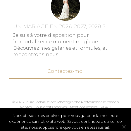
UN MARIAGE EN 2026, 2027, 2028 ?
Je suis à votre disposition pour
immortaliser ce moment magique.
Découvrez mes galeries et formules, et
rencontrons-nous !
Contactez-moi
© 2026 LauraLeclairDelord Photographe Professionnelle basée à
Nantes - Tous droits réservés -
Mentions légales
-
RGPD
Nous utilisons des cookies pour vous garantir la meilleure
Kroox.io
Marketing, Creative & Digital
expérience sur notre site web. Si vous continuez à utiliser ce
site, nous supposerons que vous en êtes satisfait.