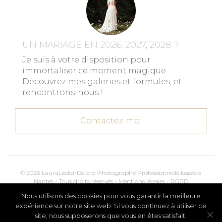
UN MARIAGE EN 2026, 2027, 2028 ?
Je suis à votre disposition pour
immortaliser ce moment magique.
Découvrez mes galeries et formules, et
rencontrons-nous !
Contactez-moi
© 2026 LauraLeclairDelord Photographe Professionnelle basée à
Nantes - Tous droits réservés -
Mentions légales
-
RGPD
Nous utilisons des cookies pour vous garantir la meilleure
Kroox.io
Marketing, Creative & Digital
expérience sur notre site web. Si vous continuez à utiliser ce
site, nous supposerons que vous en êtes satisfait.