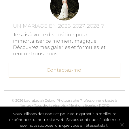
UN MARIAGE EN 2026, 2027, 2028 ?
Je suis à votre disposition pour
immortaliser ce moment magique.
Découvrez mes galeries et formules, et
rencontrons-nous !
Contactez-moi
© 2026 LauraLeclairDelord Photographe Professionnelle basée à
Nantes - Tous droits réservés -
Mentions légales
-
RGPD
Nous utilisons des cookies pour vous garantir la meilleure
Kroox.io
Marketing, Creative & Digital
expérience sur notre site web. Si vous continuez à utiliser ce
site, nous supposerons que vous en êtes satisfait.