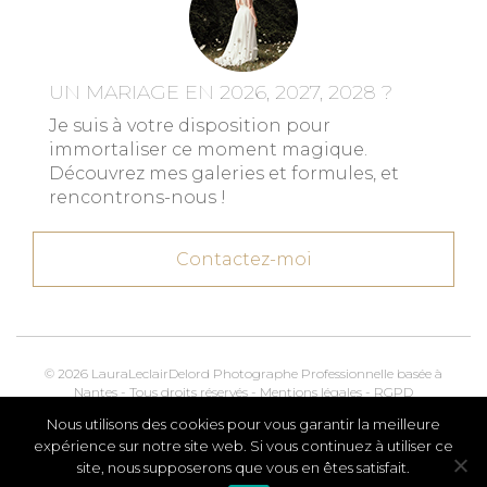
UN MARIAGE EN 2026, 2027, 2028 ?
Je suis à votre disposition pour
immortaliser ce moment magique.
Découvrez mes galeries et formules, et
rencontrons-nous !
Contactez-moi
© 2026 LauraLeclairDelord Photographe Professionnelle basée à
Nantes - Tous droits réservés -
Mentions légales
-
RGPD
Nous utilisons des cookies pour vous garantir la meilleure
Kroox.io
Marketing, Creative & Digital
expérience sur notre site web. Si vous continuez à utiliser ce
site, nous supposerons que vous en êtes satisfait.