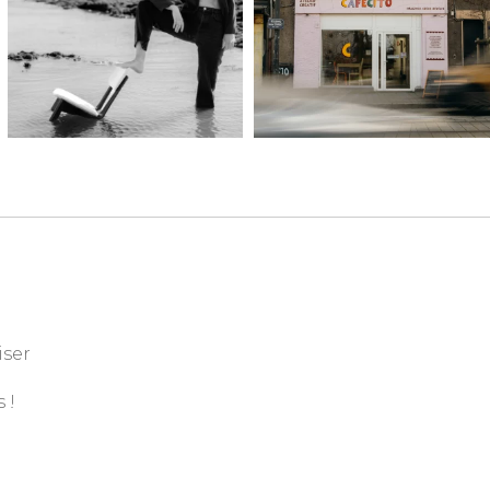
iser
 !