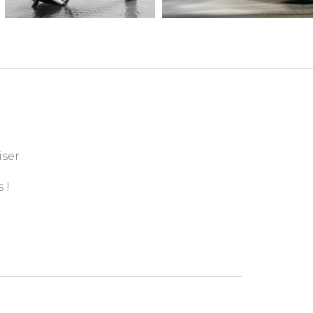
iser
 !