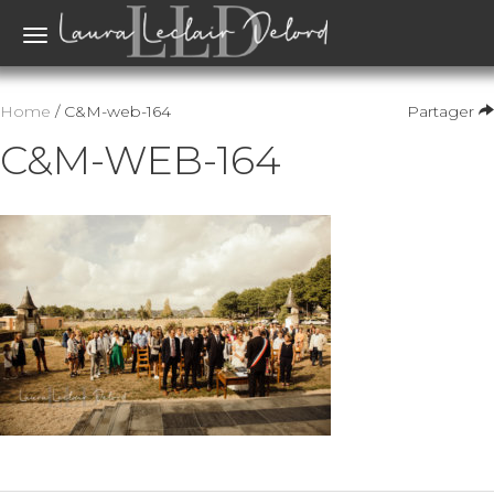
Toggle
navigation
Home
/ C&M-web-164
Partager
C&M-WEB-164