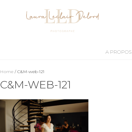
A PROPOS
Home
/ C&M-web-121
C&M-WEB-121