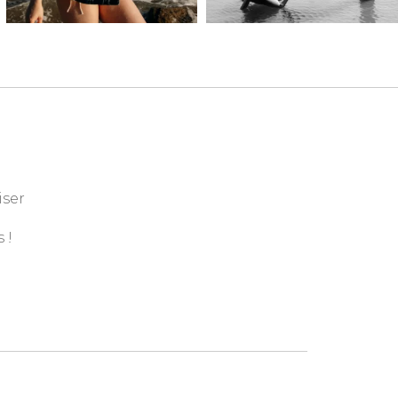
iser
 !