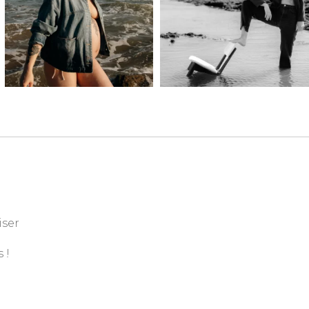
iser
 !