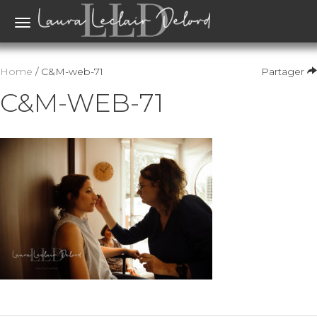
Toggle
navigation
Home
/ C&M-web-71
Partager
C&M-WEB-71