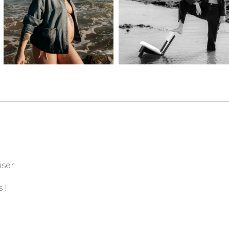
iser
 !