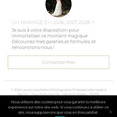
UN MARIAGE EN 2026, 2027, 2028 ?
Je suis à votre disposition pour
immortaliser ce moment magique.
Découvrez mes galeries et formules, et
rencontrons-nous !
Contactez-moi
© 2026 LauraLeclairDelord Photographe Professionnelle basée à
Nantes - Tous droits réservés -
Mentions légales
-
RGPD
Nous utilisons des cookies pour vous garantir la meilleure
Kroox.io
Marketing, Creative & Digital
expérience sur notre site web. Si vous continuez à utiliser ce
site, nous supposerons que vous en êtes satisfait.