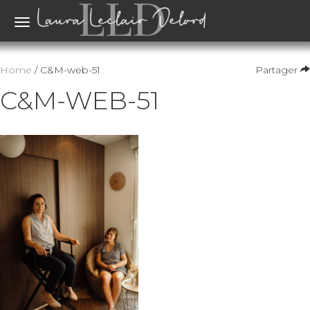
Toggle
navigation
Home
/ C&M-web-51
Partager
C&M-WEB-51