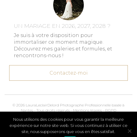
UN MARIAGE EN 2026, 2027, 2028 ?
Je suis à votre disposition pour
immortaliser ce moment magique.
Découvrez mes galeries et formules, et
rencontrons-nous !
Contactez-moi
© 2026 LauraLeclairDelord Photographe Professionnelle basée à
Nantes - Tous droits réservés -
Mentions légales
-
RGPD
Nous utilisons des cookies pour vous garantir la meilleure
Kroox.io
Marketing, Creative & Digital
expérience sur notre site web. Si vous continuez à utiliser ce
site, nous supposerons que vous en êtes satisfait.