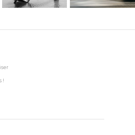
iser
 !