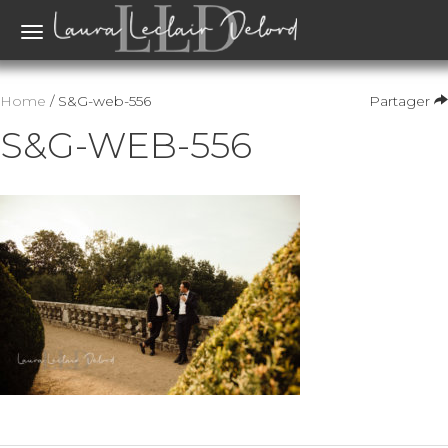
Toggle
navigation
Home
/ S&G-web-556
Partager
S&G-WEB-556