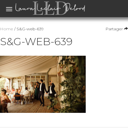
Toggle
navigation
Home
/ S&G-web-639
Partager
S&G-WEB-639