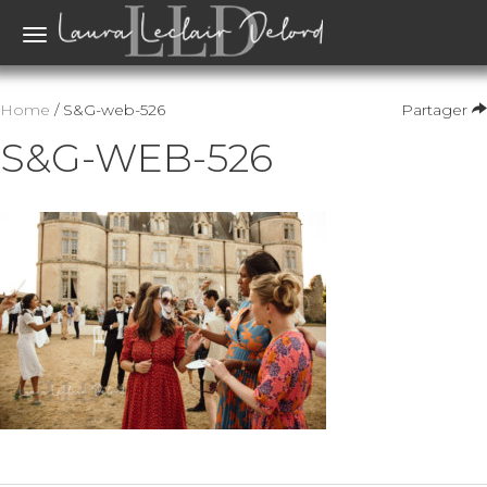
Toggle
navigation
Home
/ S&G-web-526
Partager
S&G-WEB-526