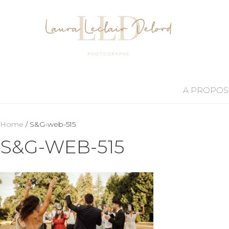
A PROPOS
Home
/ S&G-web-515
S&G-WEB-515