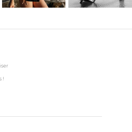
iser
 !