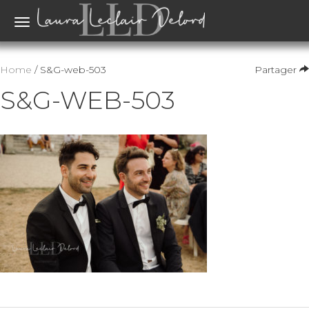
Toggle
navigation
Home
/ S&G-web-503
Partager
S&G-WEB-503