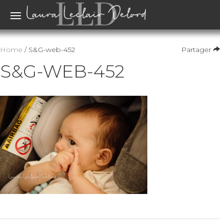
Toggle
navigation
Home
/ S&G-web-452
Partager
S&G-WEB-452