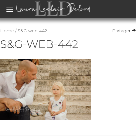
Toggle
navigation
Home
/ S&G-web-442
Partager
S&G-WEB-442