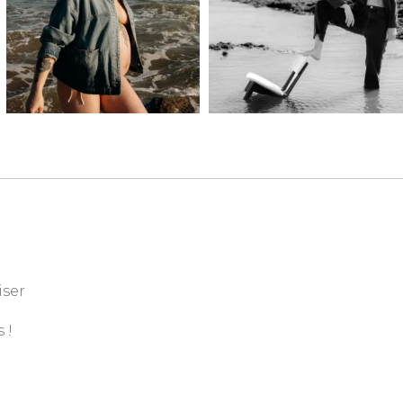
iser
 !