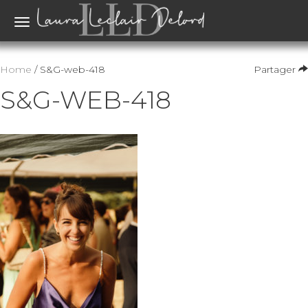
Toggle
navigation
Home
/ S&G-web-418
Partager
S&G-WEB-418