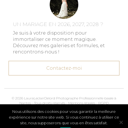
UN MARIAGE EN 2026, 2027, 2028 ?
Je suis à votre disposition pour
immortaliser ce moment magique.
Découvrez mes galeries et formules, et
rencontrons-nous !
Contactez-moi
© 2026 LauraLeclairDelord Photographe Professionnelle basée à
Nantes - Tous droits réservés -
Mentions légales
-
RGPD
Nous utilisons des cookies pour vous garantir la meilleure
Kroox.io
Marketing, Creative & Digital
expérience sur notre site web. Si vous continuez à utiliser ce
site, nous supposerons que vous en êtes satisfait.