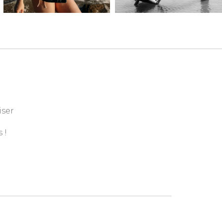
iser
 !